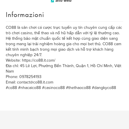
Sito web
Informazioni
CO88 là sân chơi cá cược trực tuyến uy tín chuyên cung cấp các
trò chơi casino, thể thao và nổ hũ hấp dẫn với tỷ lệ thưởng cao.
Hệ thống bảo mật chuẩn quốc tế kết hợp cùng giao diện sang
trọng mang lại trải nghiệm hoàng gia cho mọi bet thủ. CO88 cam
kết tính minh bạch trong mọi giao dịch và hỗ trợ khách hàng
chuyên nghiệp 24/7.
Website: https://co88.it.com/
Địa chỉ: 45 Lê Lợi, Phường Bến Thành, Quận 1, Hồ Chí Minh, Việt
Nam
Phone: 0978254193
Email: contact@co88.it.com
#co88 #nhacaico88 #casinoco88 #thethaoco88 #dangkyco88