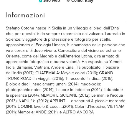
Sito web
Como, Italy
Informazioni
Stefano Cotone nasce in Sicilia in un villaggio ai piedi dell’Etna
che, per questo, è da sempre risparmiato dal vulcano. Laureato in
Scienze, viaggiatore di professione e fotografo per scelta,
appassionato di Ecologia Umana, è innamorato delle persone che
va a cercare là dove vivono. Conoscitore del vicino ed estremo
Oriente, come del Magreb e dell’America Latina, gira armato di
apparecchio fotografico e buona volontà. Ha esposto su Yemen,
India, Birmania, Vietnam, Ande e Cina. Ha pubblicato: Il piacere
dell’India (2017); GUATEMALA: Maya e colori (2016); GRAND
TRUNK ROAD: in viaggi... (2015); Ti racconto l'India.... (2015);
Biologia degli insediamenti umani (2014); mega-polis:
photographic notes (2014); il cuore in Indocina (2014); il dubbio e
la speranza (2014); MEMORIE SICILIANE (2012); Le mani e l'acqua
(2013); NAPUL' è..(2012); APPUNTI.... disappunti & piccole merende
(2011); UOMINI, favole & cose.....(2011); Colori d'Indocina, VIETNAM
(2011); Memorie: ANDE (2011); e ALTRO ANCORA