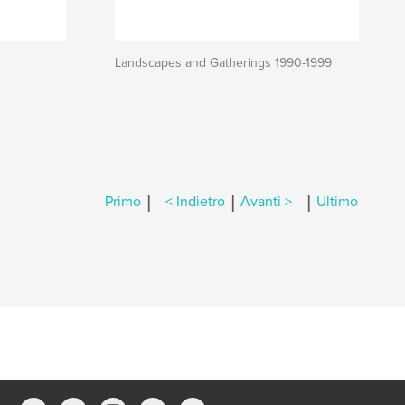
Landscapes and Gatherings 1990-1999
|
|
|
Primo
< Indietro
Avanti >
Ultimo