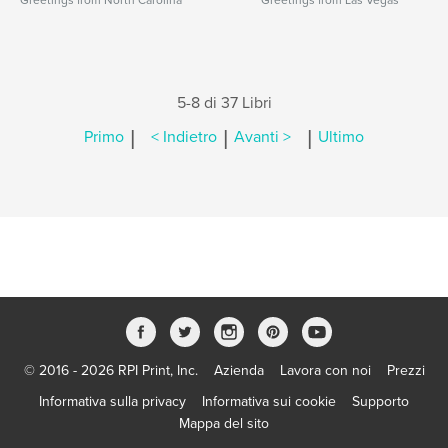
Greetings from North Carolina
Greetings from Las Vegas
5-8 di 37 Libri
|
|
|
Primo
< Indietro
Avanti >
Ultimo
© 2016 - 2026 RPI Print, Inc.
Azienda
Lavora con noi
Prezzi
Informativa sulla privacy
Informativa sui cookie
Supporto
Mappa del sito