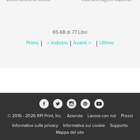
Veneto venetië en verona
India Delhi, Agra en Rajasthan
65-68 di 77 Libri
|
|
|
Primo
< Indietro
Avanti >
Ultimo
© 2016 - 2026 RPI Print, Inc.
Azienda
Lavora con noi
Prezzi
Informativa sulla privacy
Informativa sui cookie
Supporto
Mappa del sito