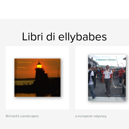
Libri di ellybabes
Richard's Landscapes
a european odyssey