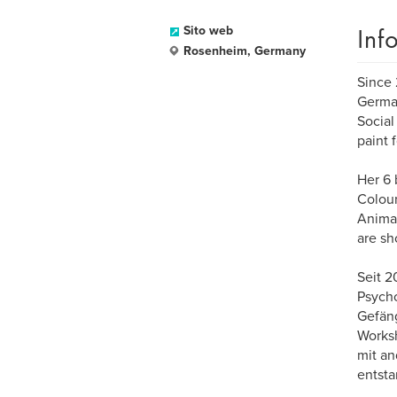
Inf
Sito web
Rosenheim, Germany
Since 
German
Social
paint 
Her 6 
Colour
Animal
are sh
Seit 2
Psycho
Gefäng
Worksh
mit an
entsta