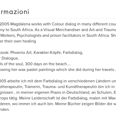
ormazioni
2005 Magdalena works with Colour dialog in many different coun
y to South Africa. As a Visual Merchandiser and Art-and Trauma 
 Workers, Psychologists and prison facilitators in South Africa. S
for their own healing
book: Phoenix Art, Karakter-Köpfe, Farbdialog,
 Dialogue,
s of the soul, 300 days on the beach....
owing her wax pastel paintings which she did during her travels..
005 arbeite ich mit dem Farbdialog in verschiedenen Ländern un
therapeutin, Trainerin, Trauma- und Kunsttherapeutin bin ich in
nissen , in meiner eigenen Praxis in Deutschland, an Schulen, 
ops tätig. Meine Leidenschaft ist der Farbdialog, malen mit Wax
deren, wo immer ich auch bin. Meine Bücher zeigen Bilder die
nden.