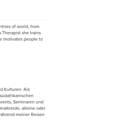
tries of world, from
Therapist she trains
he motivates people to
d Kulturen. Als
 südafrikanischen
Events, Seminaren und
malkreide, alleine oder
 während meiner Reisen