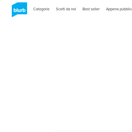
Categorie
Scelti da noi
Best seller
Appena pubblic