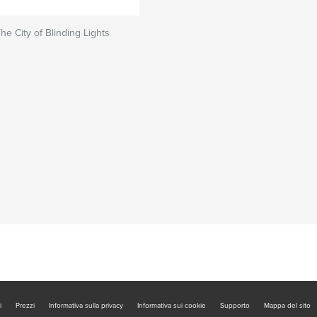
he City of Blinding Lights
i
Prezzi
Informativa sulla privacy
Informativa sui cookie
Supporto
Mappa del sito