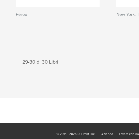
Pérou
New York, T
29-30 di 30 Libri
© 2016 - 2026 RPI Print, Inc.
Azienda
Lavora con no