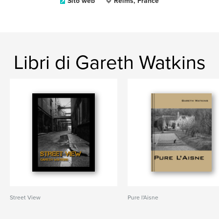
Sito web
Reims, France
Libri di Gareth Watkins
Street View
Pure l'Aisne