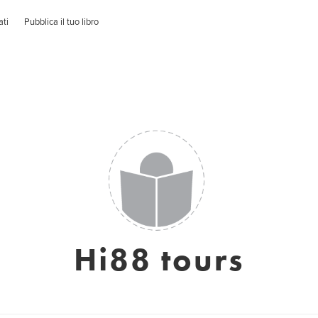
ati
Pubblica il tuo libro
Hi88 tours