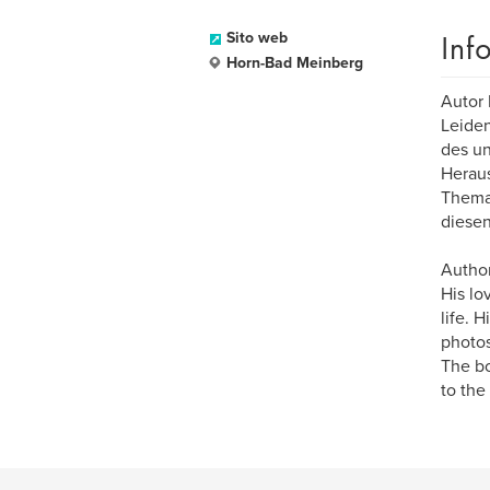
Inf
Sito web
Horn-Bad Meinberg
Autor 
Leiden
des un
Heraus
Thema 
diesen
Author
His lo
life. 
photos
The bo
to the