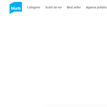
Categorie
Scelti da noi
Best seller
Appena pubblic