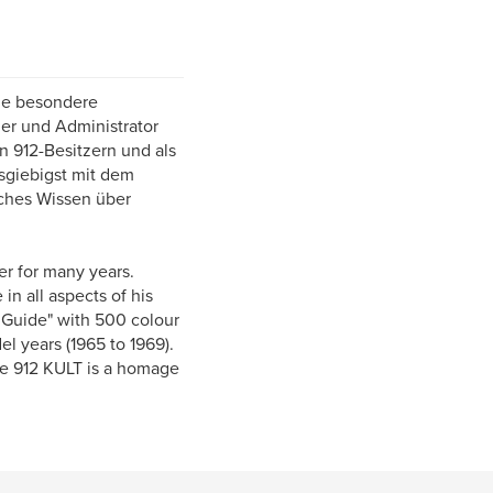
ine besondere
der und Administrator
 912-Besitzern und als
usgiebigst mit dem
iches Wissen über
er for many years.
 in all aspects of his
 Guide" with 500 colour
l years (1965 to 1969).
he 912 KULT is a homage