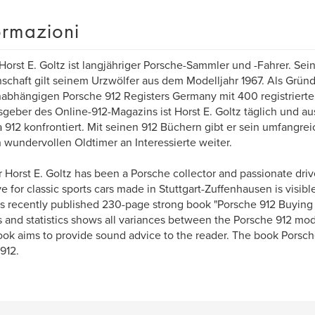
ormazioni
Horst E. Goltz ist langjähriger Porsche-Sammler und -Fahrer. Se
schaft gilt seinem Urzwölfer aus dem Modelljahr 1967. Als Grün
abhängigen Porsche 912 Registers Germany mit 400 registrierten
geber des Online-912-Magazins ist Horst E. Goltz täglich und a
912 konfrontiert. Mit seinen 912 Büchern gibt er sein umfangre
 wundervollen Oldtimer an Interessierte weiter.
 Horst E. Goltz has been a Porsche collector and passionate driv
ve for classic sports cars made in Stuttgart-Zuffenhausen is visible
His recently published 230-page strong book "Porsche 912 Buying
 and statistics shows all variances between the Porsche 912 mode
ok aims to provide sound advice to the reader. The book Porsc
 912.