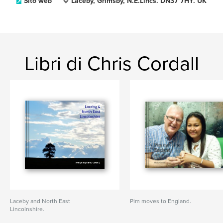
Sito web
Laceby, Grimsby, N.E.Lincs. DN37 7HY. UK
Libri di Chris Cordall
Laceby and North East
Pim moves to England.
Lincolnshire.