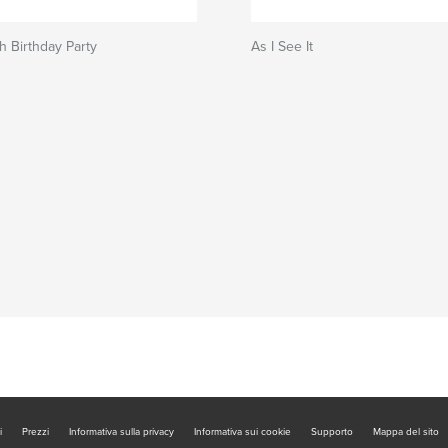
h Birthday Party
As I See It
i
Prezzi
Informativa sulla privacy
Informativa sui cookie
Supporto
Mappa del sito