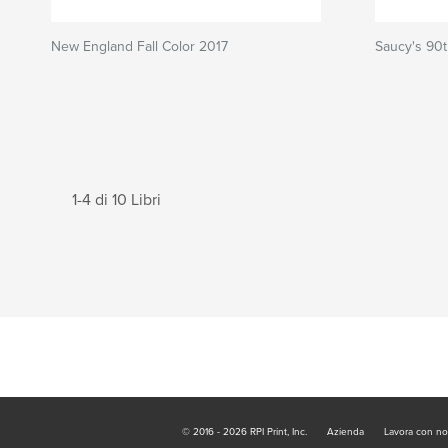
New England Fall Color 2017
Saucy's 90t
1-4 di 10 Libri
© 2016 - 2026 RPI Print, Inc.
Azienda
Lavora con no