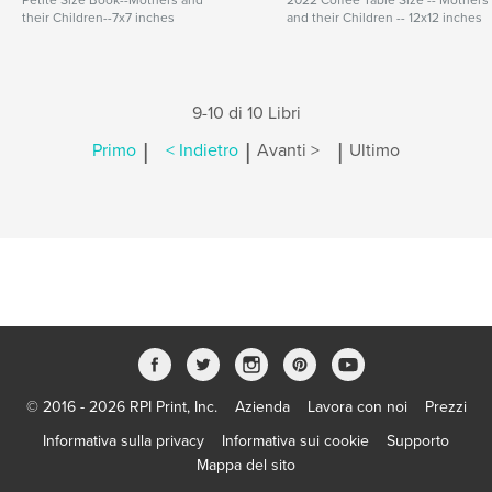
Petite Size Book--Mothers and
2022 Coffee Table Size -- Mothers
their Children--7x7 inches
and their Children -- 12x12 inches
9-10 di 10 Libri
|
|
|
Primo
< Indietro
Avanti >
Ultimo
© 2016 - 2026 RPI Print, Inc.
Azienda
Lavora con noi
Prezzi
Informativa sulla privacy
Informativa sui cookie
Supporto
Mappa del sito