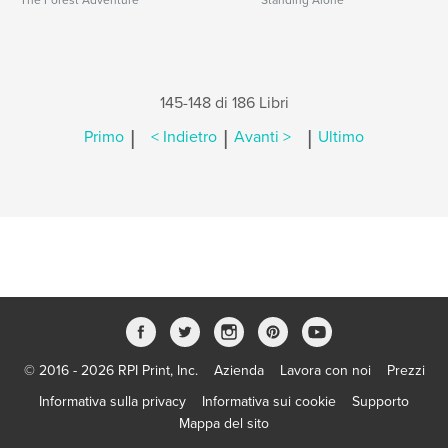
The Forest Adventure
Standing Alone
145-148 di 186 Libri
|
|
|
Primo
< Indietro
Avanti >
Ultimo
© 2016 - 2026 RPI Print, Inc.
Azienda
Lavora con noi
Prezzi
Informativa sulla privacy
Informativa sui cookie
Supporto
Mappa del sito