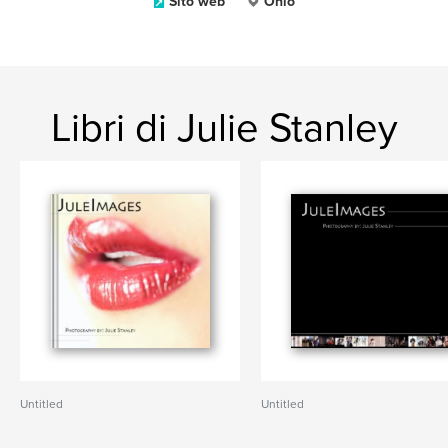
Sito web
Ohio
Libri di Julie Stanley
Untitled
Untitled