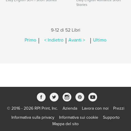
Easy English Sci-Fi Short Stories
Easy English Romance Short
Stories
9-12 di 52 Libri
|
|
|
Primo
< Indietro
Avanti >
Ultimo
© 2016 - 2026 RPI Print, Inc.
Azienda
Lavora con noi
Prezzi
Informativa sulla privacy
Informativa sui cookie
Supporto
Mappa del sito