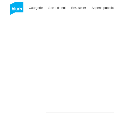
Categorie
Scelti da noi
Best seller
Appena pubblic