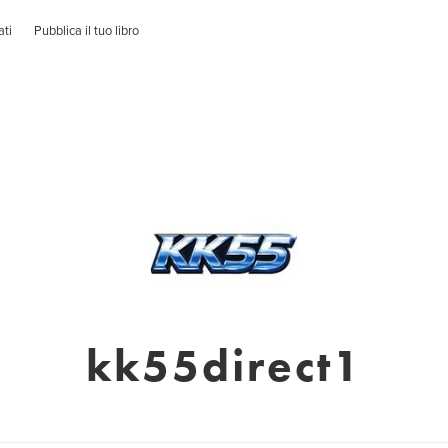
ati
Pubblica il tuo libro
kk55direct1