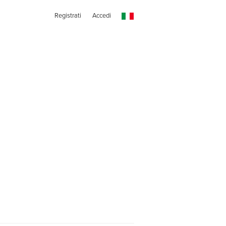
Registrati
Accedi