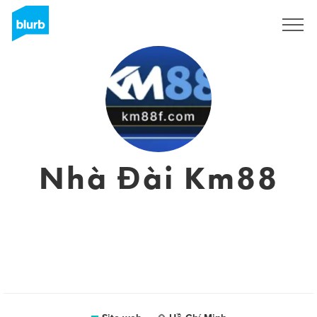
Registrati
Nhà Đài Km88