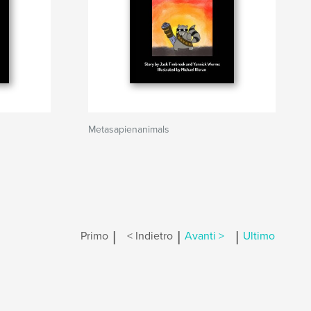
Metasapienanimals
|
|
|
Primo
< Indietro
Avanti >
Ultimo