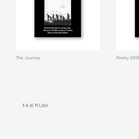
The Journey
Poetry 201
1-4 di 11 Libri