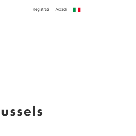
Registrati
Accedi
russels