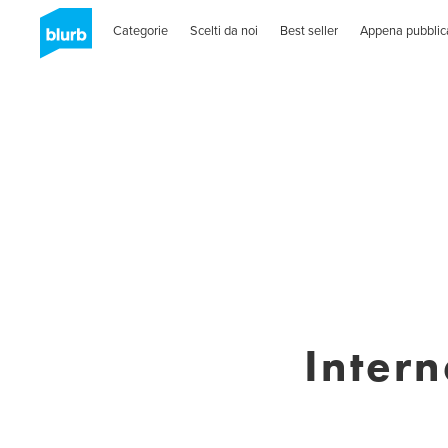
Categorie
Scelti da noi
Best seller
Appena pubblic
Intern