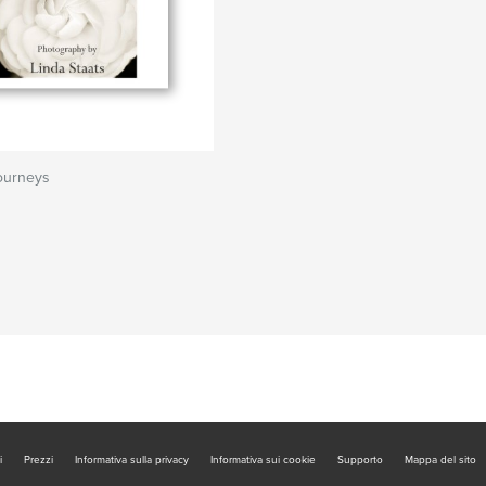
ourneys
i
Prezzi
Informativa sulla privacy
Informativa sui cookie
Supporto
Mappa del sito