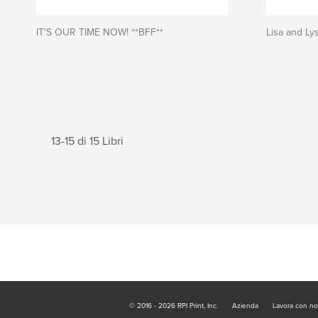
IT'S OUR TIME NOW! **BFF**
Lisa and Ly
13-15 di 15 Libri
© 2016 - 2026 RPI Print, Inc.
Azienda
Lavora con no