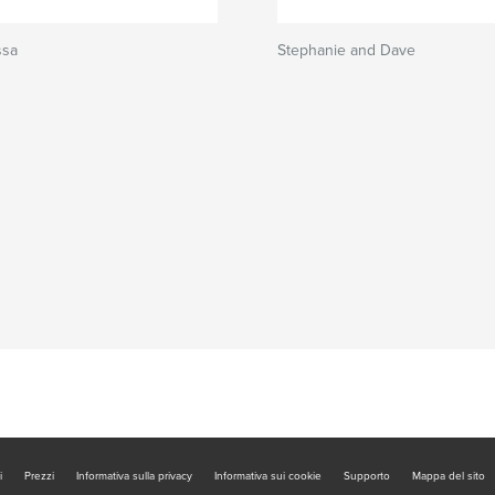
ssa
Stephanie and Dave
i
Prezzi
Informativa sulla privacy
Informativa sui cookie
Supporto
Mappa del sito