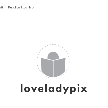
ati
Pubblica il tuo libro
loveladypix