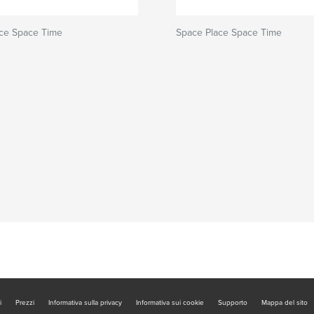
ace Space Time
Space Place Space Time
i
Prezzi
Informativa sulla privacy
Informativa sui cookie
Supporto
Mappa del sito