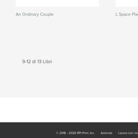
An Ordinary Couple
L Space Pl
9-12 di 13 Libri
© 2016 - 2026 RPI Print, Inc.
Azienda
Lavora con no