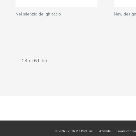
Nel silenzio del ghiaccio
New design
1-4 di 6 Libri
© 2016 - 2026 RPI Print, Inc.
Azienda
Lavora con no