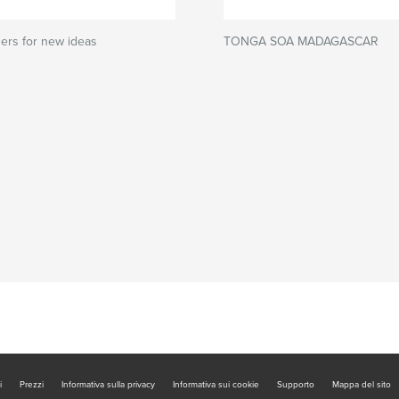
ers for new ideas
TONGA SOA MADAGASCAR
i
Prezzi
Informativa sulla privacy
Informativa sui cookie
Supporto
Mappa del sito