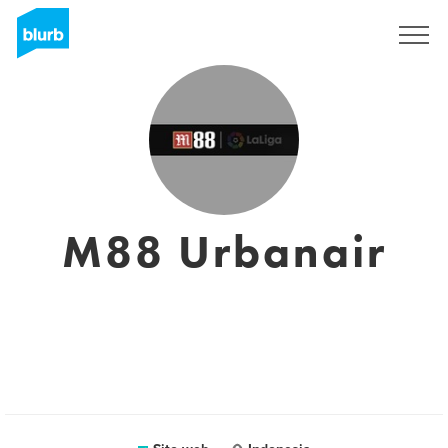
Registrati
M88 Urbanair