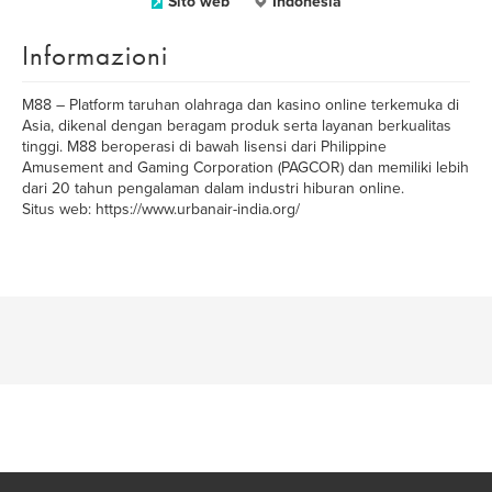
Sito web
Indonesia
Informazioni
M88 – Platform taruhan olahraga dan kasino online terkemuka di
Asia, dikenal dengan beragam produk serta layanan berkualitas
tinggi. M88 beroperasi di bawah lisensi dari Philippine
Amusement and Gaming Corporation (PAGCOR) dan memiliki lebih
dari 20 tahun pengalaman dalam industri hiburan online.
Situs web: https://www.urbanair-india.org/