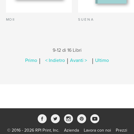
MO II
S U E N A
9-12 di 16 Libri
|
|
|
Primo
< Indietro
Avanti >
Ultimo
© 2016 - 2026 RPI Print, Inc.
Azienda
Lavora con noi
Prezzi