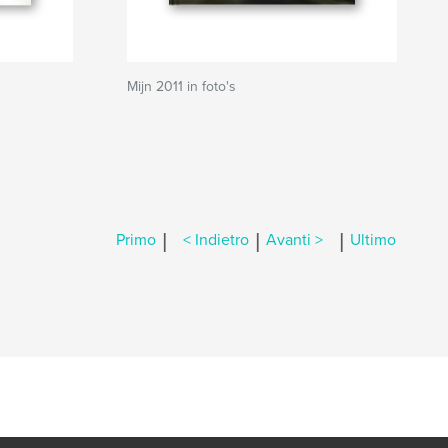
Mijn 2011 in foto's
|
|
|
Primo
< Indietro
Avanti >
Ultimo