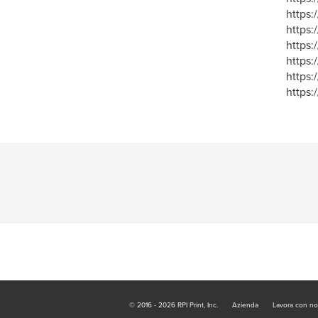
https:
https:
https
https:
https
https:
© 2016 - 2026 RPI Print, Inc.
Azienda
Lavora con no