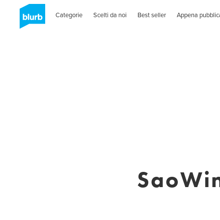
Categorie
Scelti da noi
Best seller
Appena pubblic
SaoWin