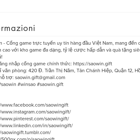
ormazioni
 - Cổng game trực tuyến uy tín hàng đầu Việt Nam, mang đến c
nh cao với kho game đa dạng, tỷ lệ cược hấp dẫn và quà tặng si
ủ!
ăng nhập cổng game chính thức: https://saowin.gift
ỉ văn phòng: 420 Đ. Trần Thị Năm, Tân Chánh Hiệp, Quận 12, H
hỗ trợ: saowin.gift@gmail.com
#saowin #winsao #saowin.gift
//www.facebook.com/saowingift
//www.instagram.com/saowingift/
//www.pinterest.com/saowingift/
//www.linkedin.com/in/saowingift/
//saowingift.tumblr.com/
//500px.com/p/saowingift