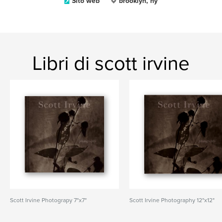
Sito web
brooklyn, ny
Libri di scott irvine
Scott Irvine Photograpy 7"x7"
Scott Irvine Photography 12"x12"