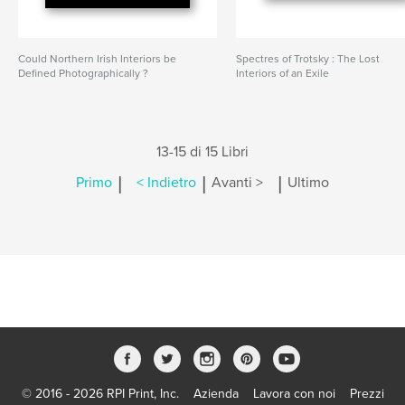
Could Northern Irish Interiors be
Spectres of Trotsky : The Lost
Defined Photographically ?
Interiors of an Exile
13-15 di 15 Libri
|
|
|
Primo
< Indietro
Avanti >
Ultimo
© 2016 - 2026 RPI Print, Inc.
Azienda
Lavora con noi
Prezzi