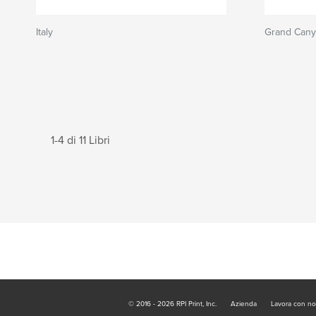
Italy
Grand Can
1-4 di 11 Libri
© 2016 - 2026 RPI Print, Inc.
Azienda
Lavora con no