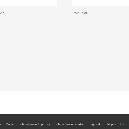
yon
Portugal
i
Prezzi
Informativa sulla privacy
Informativa sui cookie
Supporto
Mappa del sito