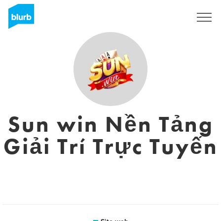
Registrati
Sun win Nền Tảng
Giải Trí Trực Tuyến