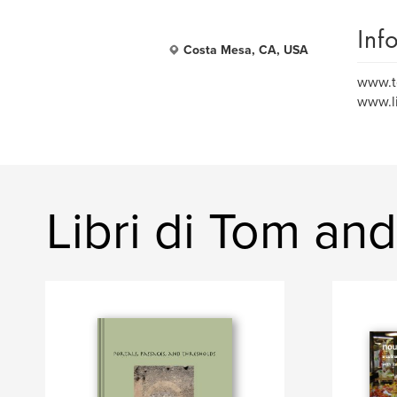
Inf
Costa Mesa, CA, USA
www.t
www.l
Libri di Tom an