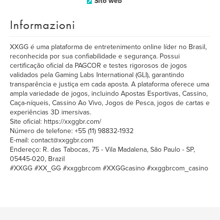
Sito web
Informazioni
XXGG é uma plataforma de entretenimento online líder no Brasil,
reconhecida por sua confiabilidade e segurança. Possui
certificação oficial da PAGCOR e testes rigorosos de jogos
validados pela Gaming Labs International (GLI), garantindo
transparência e justiça em cada aposta. A plataforma oferece uma
ampla variedade de jogos, incluindo Apostas Esportivas, Cassino,
Caça-níqueis, Cassino Ao Vivo, Jogos de Pesca, jogos de cartas e
experiências 3D imersivas.
Site oficial: https://xxggbr.com/
Número de telefone: +55 (11) 98832-1932
E-mail: contact@xxggbr.com
Endereço: R. das Tabocas, 75 - Vila Madalena, São Paulo - SP,
05445-020, Brazil
#XXGG #XX_GG #xxggbrcom #XXGGcasino #xxggbrcom_casino