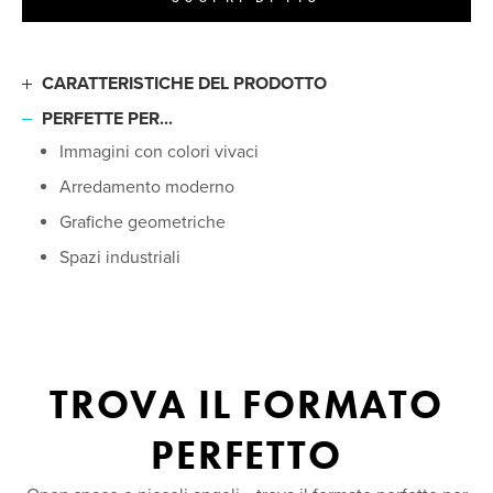
CARATTERISTICHE DEL PRODOTTO
Pannello in alluminio ultra-sottile
PERFETTE PER...
Bordi lisci e arrotondati
Immagini con colori vivaci
Nitidezza dell'immagine superiore
Arredamento moderno
Autentica riproduzione dei colori
Grafiche geometriche
Rivestimento lucidissimo
Spazi industriali
Istruzioni per l'installazione incluse
TROVA IL FORMATO
PERFETTO