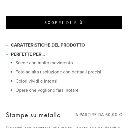
SCOPRI DI PIÙ
CARATTERISTICHE DEL PRODOTTO
Acrilico otticamente nitido, di livello fotografico
PERFETTE PER...
eccellente
Scene con molto movimento
Tre pannelli posteriori forniscono protezione e
Foto ad alta risoluzione con dettagli precisi
assicurano opacità
Colori vividi e intensi
Rivestimento anti-sbiadimento resistente agli UV per
immagini nitide a lungo
Opere che vogliono farsi notare
Bordi levigati con un polisher diamantato
Istruzioni per l'installazione incluse
Stampe su metallo
A PARTIRE DA 60,00 €