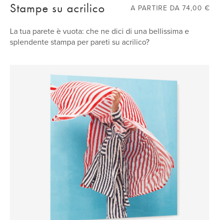
Stampe su acrilico
A PARTIRE DA 74,00 €
Include gommini protettivi e filo preinstallati
La tua parete è vuota: che ne dici di una bellissima e
splendente stampa per pareti su acrilico?