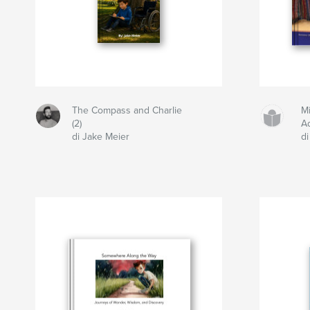
The Compass and Charlie
M
(2)
A
di Jake Meier
d