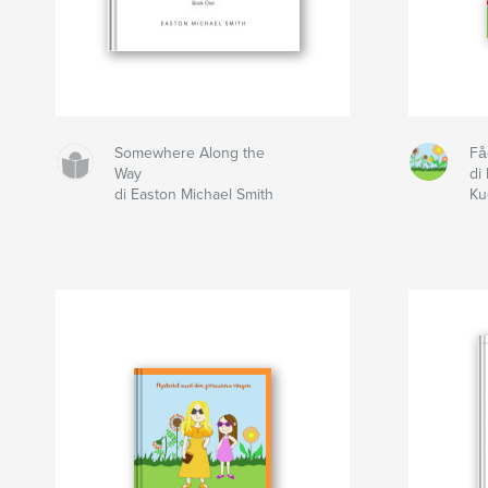
Somewhere Along the
Få
Way
di
di Easton Michael Smith
Ku