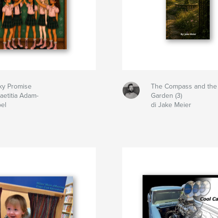
ky Promise
The Compass and the
Laetitia Adam-
Garden (3)
el
di Jake Meier