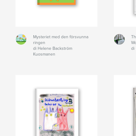
Mysteriet med den försvunna
Th
ringen
Wo
di Helene Backström
di
Kuosmanen