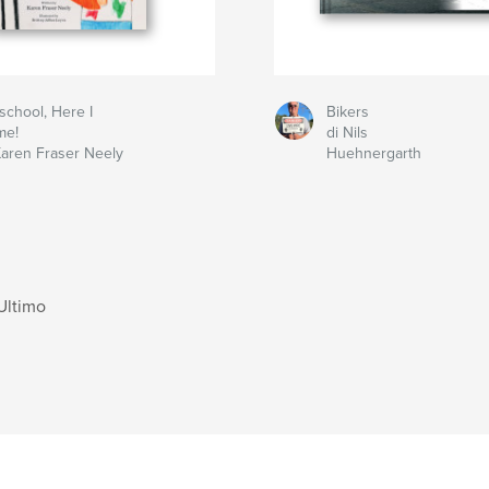
school, Here I
Bikers
me!
di Nils
Karen Fraser Neely
Huehnergarth
Ultimo