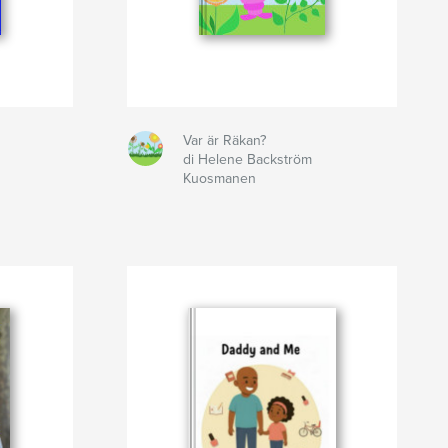
Var är Räkan?
di Helene Backström
Kuosmanen