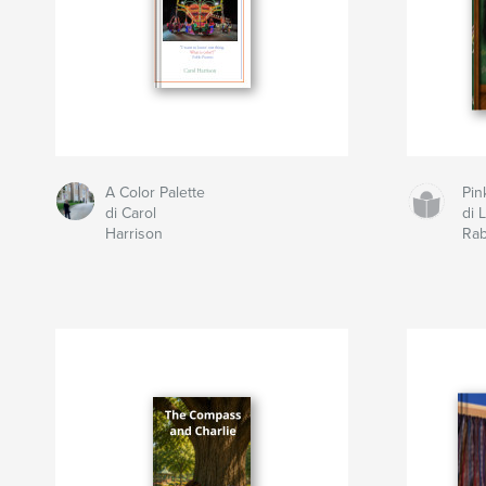
A Color Palette
Pin
di Carol
di 
Harrison
Rab