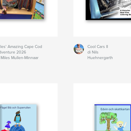
iles' Amazing Cape Cod
Cool Cars II
dventure 2026
di Nils
i Miles Mullen-Minnaar
Huehnergarth