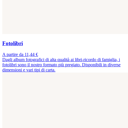
Fotolibri
A partire da 11,44 €
Dagli album fotografici di alta qualità ai libri-ricordo di famiglia, i
fotolibri sono il nostro formato più pregiato. Disponibili in diverse
dimensioni e vari tipi di carta.