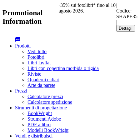
-35% sui fotolibri* fino al 10
|
agosto 2026.
Codice:
Promotional
SHAPE35
Information
|
Dettagli
Prodotti
Vedi tutto
Fotolibri
Libri layflat
Libri con copertina morbida o rigida
Riviste
Quaderni e diari
Arte da parete
Prezzi
Calcolatore prezzi
Calcolatore spedizione
Strumenti di progettazione
BookWright
Strumenti Adobe
PDF a libro
Modelli BookWright
Vendi e distribuisci