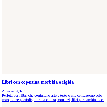
Libri con copertina morbida e rigida
A partire 4,92 €
Perfetti per i libri che coniugano arte e testo o che contengono solo
testo, come portfolio, libri da cucina, romanzi, libri per bambini ecc.