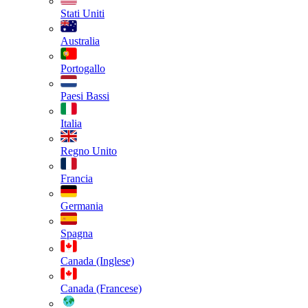
Stati Uniti
Australia
Portogallo
Paesi Bassi
Italia
Regno Unito
Francia
Germania
Spagna
Canada (Inglese)
Canada (Francese)