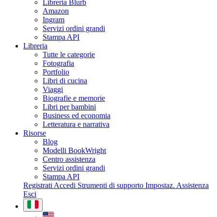
Libreria Blurb
Amazon
Ingram
Servizi ordini grandi
Stampa API
Libreria
Tutte le categorie
Fotografia
Portfolio
Libri di cucina
Viaggi
Biografie e memorie
Libri per bambini
Business ed economia
Letteratura e narrativa
Risorse
Blog
Modelli BookWright
Centro assistenza
Servizi ordini grandi
Stampa API
Registrati
Accedi
Strumenti di supporto
Impostaz.
Assistenza
Esci