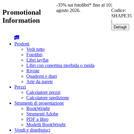
-35% sui fotolibri* fino al 10
|
agosto 2026.
Codice:
Promotional
SHAPE35
Information
|
Dettagli
Prodotti
Vedi tutto
Fotolibri
Libri layflat
Libri con copertina morbida o rigida
Riviste
Quaderni e diari
Arte da parete
Prezzi
Calcolatore prezzi
Calcolatore spedizione
Strumenti di progettazione
BookWright
Strumenti Adobe
PDF a libro
Modelli BookWright
Vendi e distribuisci