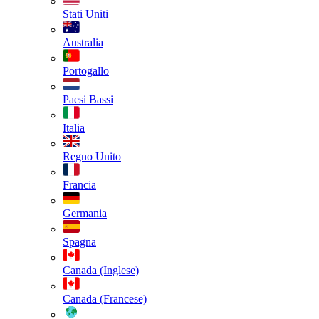
Stati Uniti
Australia
Portogallo
Paesi Bassi
Italia
Regno Unito
Francia
Germania
Spagna
Canada (Inglese)
Canada (Francese)