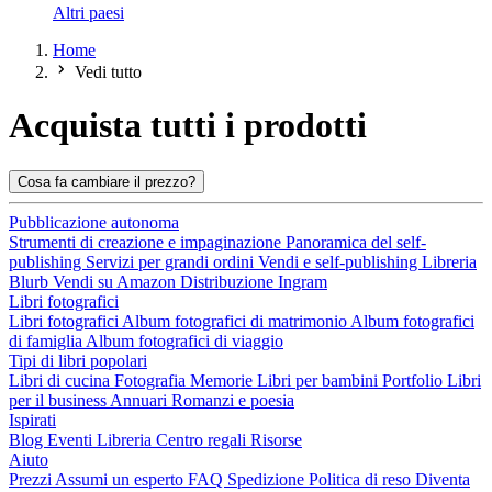
Altri paesi
Home
Vedi tutto
Acquista tutti i prodotti
Cosa fa cambiare il prezzo?
Pubblicazione autonoma
Strumenti di creazione e impaginazione
Panoramica del self-
publishing
Servizi per grandi ordini
Vendi e self-publishing
Libreria
Blurb
Vendi su Amazon
Distribuzione Ingram
Libri fotografici
Libri fotografici
Album fotografici di matrimonio
Album fotografici
di famiglia
Album fotografici di viaggio
Tipi di libri popolari
Libri di cucina
Fotografia
Memorie
Libri per bambini
Portfolio
Libri
per il business
Annuari
Romanzi e poesia
Ispirati
Blog
Eventi
Libreria
Centro regali
Risorse
Aiuto
Prezzi
Assumi un esperto
FAQ
Spedizione
Politica di reso
Diventa