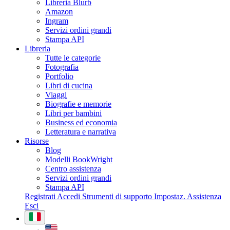
Libreria Blurb
Amazon
Ingram
Servizi ordini grandi
Stampa API
Libreria
Tutte le categorie
Fotografia
Portfolio
Libri di cucina
Viaggi
Biografie e memorie
Libri per bambini
Business ed economia
Letteratura e narrativa
Risorse
Blog
Modelli BookWright
Centro assistenza
Servizi ordini grandi
Stampa API
Registrati
Accedi
Strumenti di supporto
Impostaz.
Assistenza
Esci