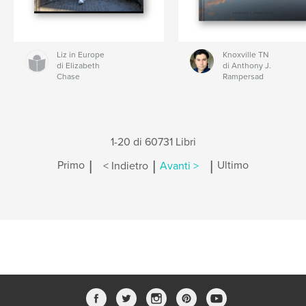
Liz in Europe
Knoxville TN
di Elizabeth
di Anthony J.
Chase
Rampersad
1-20 di 60731 Libri
|
|
|
Primo
< Indietro
Avanti >
Ultimo