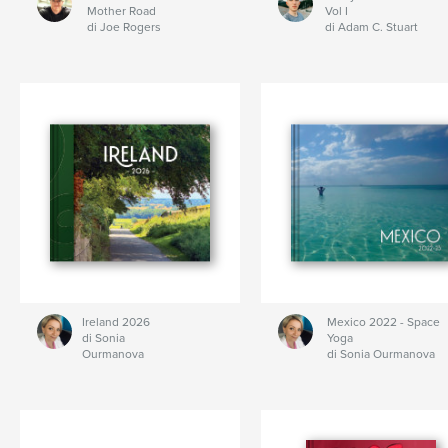
Mother Road
Vol I
di Joe Rogers
di Adam C. Stuart
Ireland 2026
Mexico 2022 - Space
di Sonia
Yoga
Ourmanova
di Sonia Ourmanova