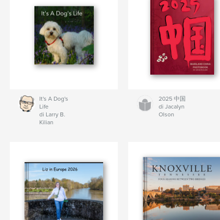
It's A Dog's
2025 中国
Life
di Jacalyn
di Larry B.
Olson
Kilian