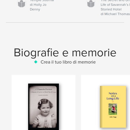
di Holly Jo
Life of Savannah’s
Denny
Storied Hotel
di Michael Thoma
Biografie e memorie
Crea il tuo libro di memorie