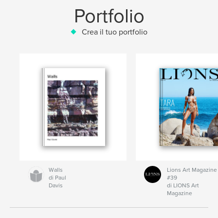
Portfolio
Crea il tuo portfolio
Walls
Lions Art Magazine
di Paul
#39
Davis
di LIONS Art
Magazine