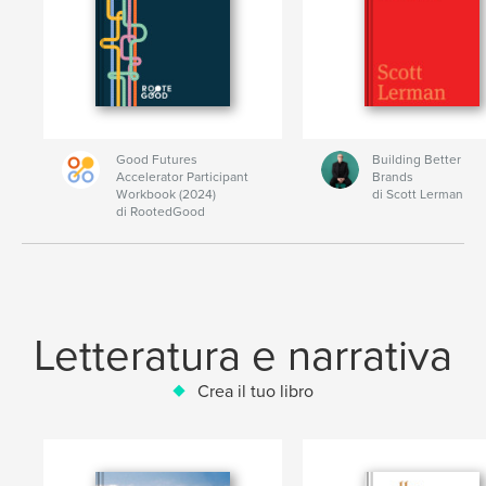
Good Futures
Building Better
Accelerator Participant
Brands
Workbook (2024)
di Scott Lerman
di RootedGood
Letteratura e narrativa
Crea il tuo libro