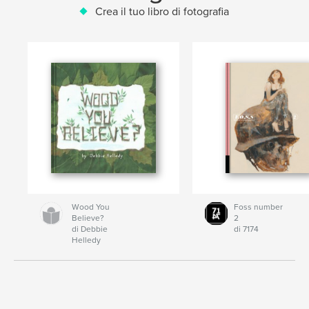
Crea il tuo libro di fotografia
Wood You
Foss number
Believe?
2
di Debbie
di 7174
Helledy