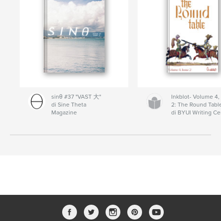
sinθ #37 "VAST 大"
Inkblot- Volume 4,
di Sine Theta
2: The Round Tabl
Magazine
di BYUI Writing Ce