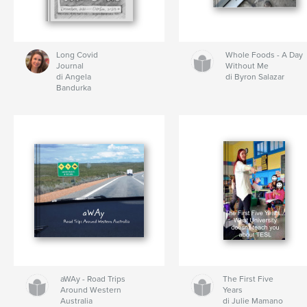
Long Covid
Whole Foods - A Day
Journal
Without Me
di Angela
di Byron Salazar
Bandurka
aWAy - Road Trips
The First Five
Around Western
Years
Australia
di Julie Mamano