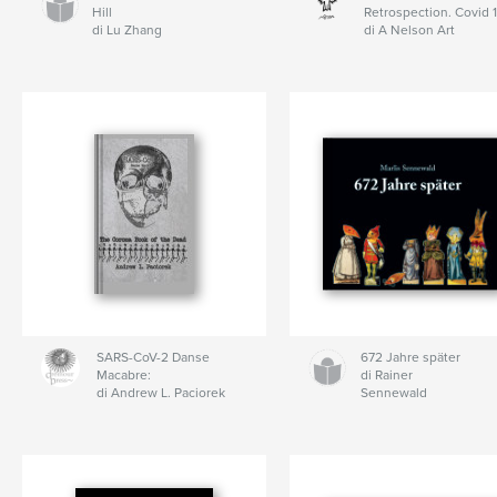
Hill
Retrospection. Covid 
di Lu Zhang
di A Nelson Art
SARS-CoV-2 Danse
672 Jahre später
Macabre:
di Rainer
di Andrew L. Paciorek
Sennewald