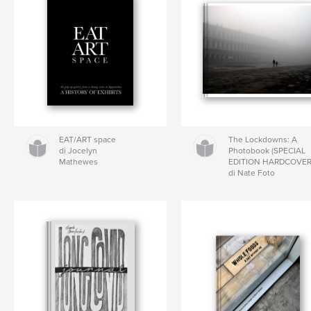
EAT/ART space
The Lockdowns: A
di Jocelyn
Photobook (SPECIAL
Mathewes
EDITION HARDCOVER
di Nate Foto