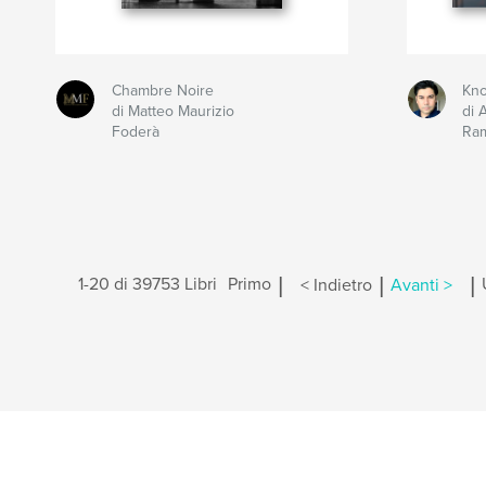
Chambre Noire
Kno
di Matteo Maurizio
di 
Foderà
Ra
|
|
|
1-20 di 39753 Libri
Primo
< Indietro
Avanti >