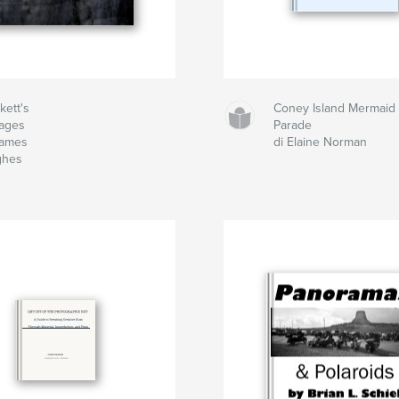
kett's
Coney Island Mermaid
ages
Parade
James
di Elaine Norman
ghes