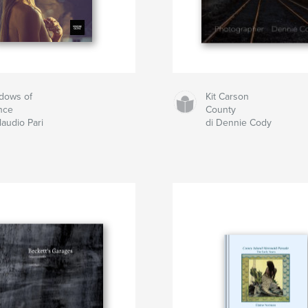
dows of
Kit Carson
nce
County
laudio Pari
di Dennie Cody