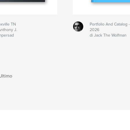
xville TN
Portfolio And Catalog 
Anthony J.
2026
mpersad
di Jack The Wolfman
Ultimo