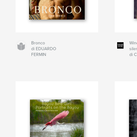
Bronco
Win
di EDUARDO
sile
FERMIN
di C