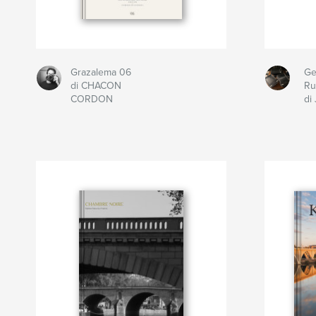
Grazalema 06
Ge
di CHACON
Ru
CORDON
di