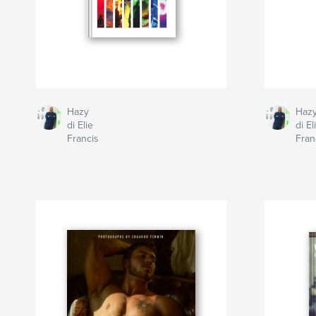
Hazy
Haz
di Elie
di El
Francis
Fran