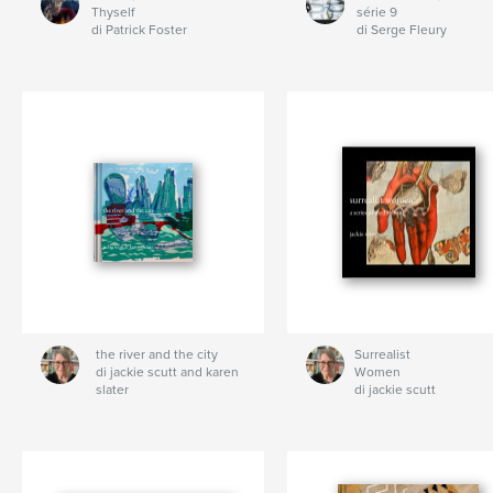
Thyself
série 9
di Patrick Foster
di Serge Fleury
the river and the city
Surrealist
di jackie scutt and karen
Women
slater
di jackie scutt