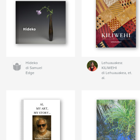
Hideko
Lehuauakea:
di Samuel
KILIWEHI
Edge
di Lehuauakea, et.
al.