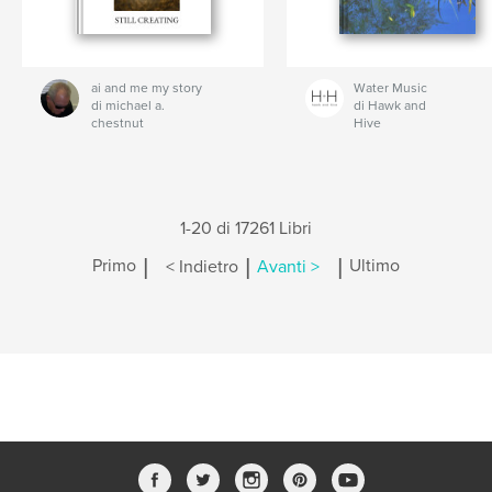
ai and me my story
Water Music
di michael a.
di Hawk and
chestnut
Hive
1-20 di 17261 Libri
|
|
|
Primo
< Indietro
Avanti >
Ultimo