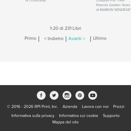
di r.chorneau
Children For Their
Parents Golden Years
di MARION SENDEGE
1-20 di 231 Libri
|
|
|
Primo
< Indietro
Avanti >
Ultimo
© 2016 - 2026 RPI Print, Inc.
Azienda
Lavora con noi
Prezzi
Informativa sulla privacy
Informativa sui cookie
Supporto
Mappa del sito