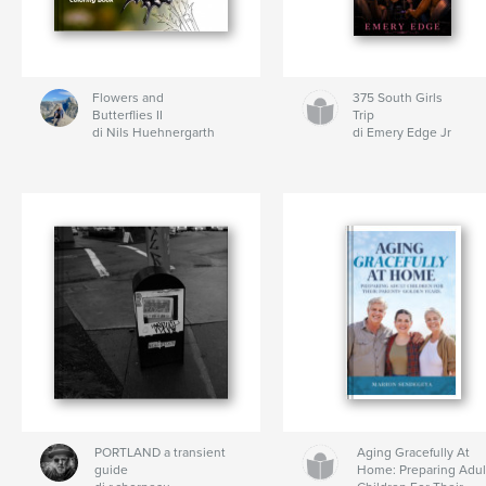
Flowers and
375 South Girls
Butterflies II
Trip
di Nils Huehnergarth
di Emery Edge Jr
PORTLAND a transient
Aging Gracefully At
guide
Home: Preparing Adul