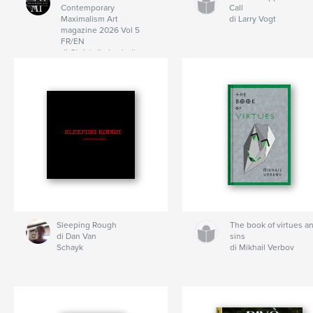
Contemporary
Call
Maximalism Art
di Larry Vogt
magazine 2026 Vol 5
FR/EN
di Christelle Luchelle
Wealth
Sleeping Rough
The book of virtues a
di Dan Van
sins
Schayk
di Mikhail Verbov