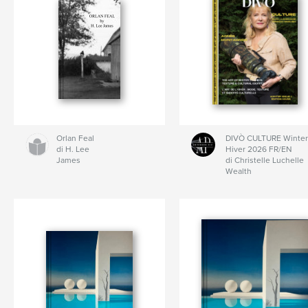
Orlan Feal
DIVÒ CULTURE Winter
di H. Lee
Hiver 2026 FR/EN
James
di Christelle Luchelle
Wealth