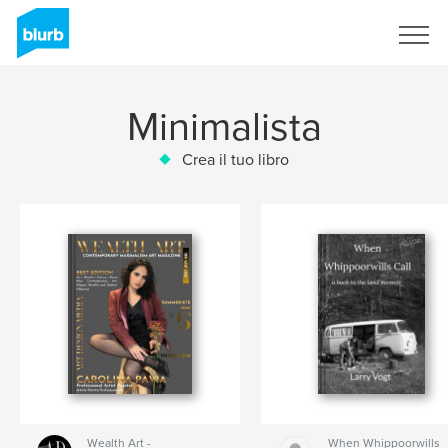
Registrati
Minimalista
Crea il tuo libro
Wealth Art -
When Whippoorwills