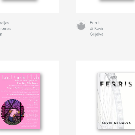
aljas
Ferris
Thomas
di Kevin
n
Grijalva