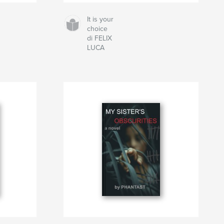
It is your
choice
di FELIX
LUCA