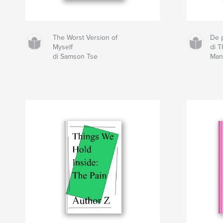
The Worst Version of
De p
Myself
di 
di Samson Tse
Man