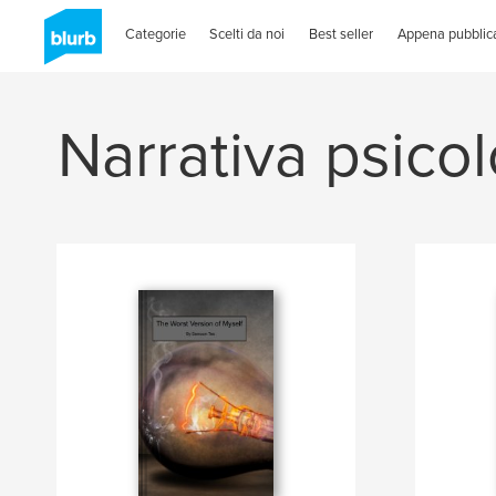
Categorie
Scelti da noi
Best seller
Appena pubblica
Narrativa psico