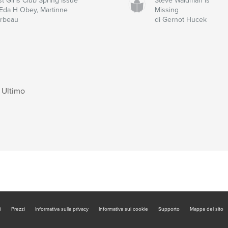
st Girls Club Spring Issue
Steve Waldman is
 Eda H Obey, Martinne
Missing
rbeau
di Gernot Hucek
Ultimo
i
Prezzi
Informativa sulla privacy
Informativa sui cookie
Supporto
Mappa del sito