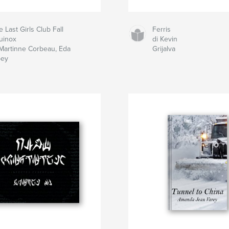
 Last Girls Club Fall
Ferris
uinox
di Kevin
 Martinne Corbeau, Eda
Grijalva
ey