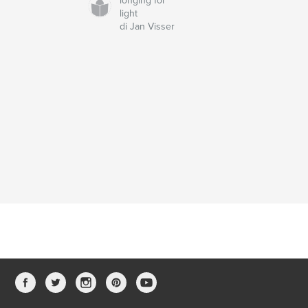
longing for
light
di Jan Visser