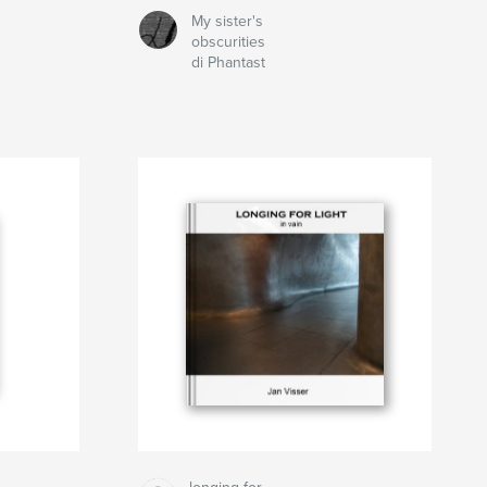
My sister's
obscurities
di Phantast