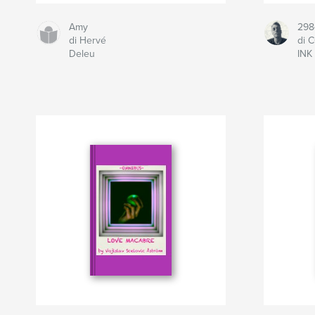
Amy
298
di Hervé
di 
Deleu
INK