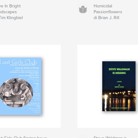
e In Bright
Homicidal
ndscapes
Passionflowers
Tim Klingbiel
di Brian J. Rill