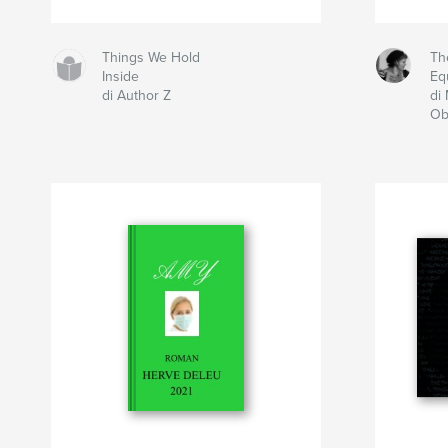
Things We Hold
The
Inside
Eq
di Author Z
di
Ob