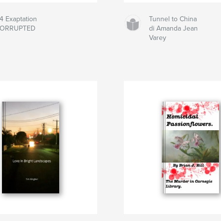
4 Exaptation
Tunnel to China
CORRUPTED
di Amanda Jean
Varey