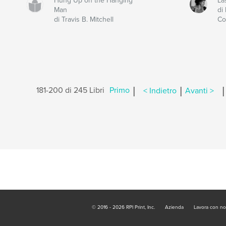
Hung Up on the Hanging
La
Man
di
di Travis B. Mitchell
Co
|
|
|
181-200 di 245 Libri
Primo
< Indietro
Avanti >
© 2016 - 2026 RPI Print, Inc.
Azienda
Lavora con no