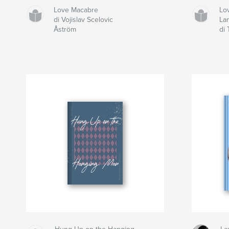
Love Macabre
Lov
di Vojislav Scelovic
La
Åström
di 