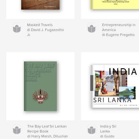
Masked Travels
Entrepreneurship in
di David J. Fugazzotto
America
Jr.
di Eugene Fregetto
The Bay Leaf Sri Lankan
India y Sri
Recipe Book
Lanka
di Harry Marsh, Dilushan
di Guido