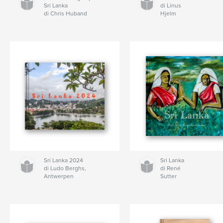
Sri Lanka
di Linus
di Chris Huband
Hjelm
Sri Lanka 2024
Sri Lanka
di Ludo Berghs,
di René
Antwerpen
Sutter