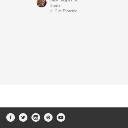
Best recipes of
Spain
di C M Taracido