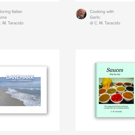
loring Italian
Cooking with
sine
Garlic
C. M. Taracido
di C. M. Taracido