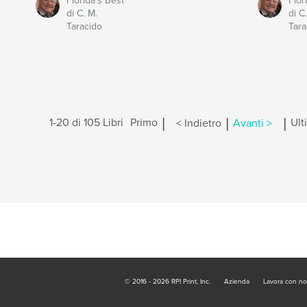
Florida's Best
Flor
di C. M.
di C
Taracido
Tara
|
|
|
1-20 di 105 Libri
Primo
< Indietro
Avanti >
Ult
© 2016 - 2026 RPI Print, Inc.
Azienda
Lavora con no