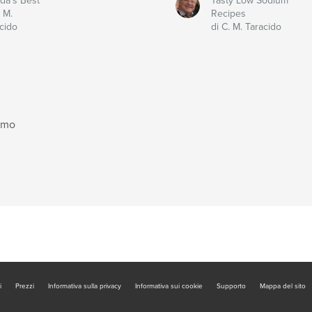
ida's Best
Tasty Low Sodium
. M.
Recipes
cido
di C. M. Taracido
imo
i
Prezzi
Informativa sulla privacy
Informativa sui cookie
Supporto
Mappa del sito