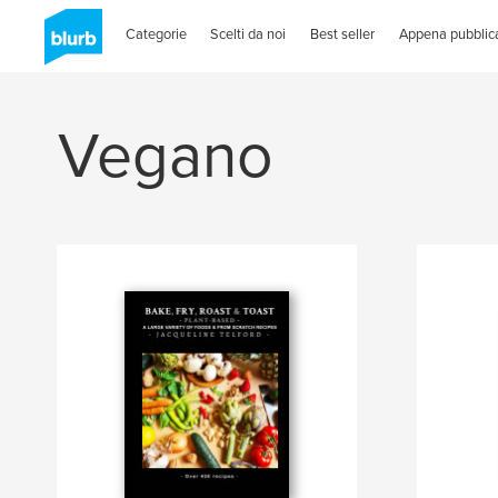
Categorie
Scelti da noi
Best seller
Appena pubblica
Vegano