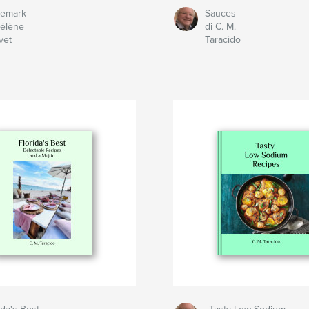
emark
Sauces
Hélène
di C. M.
vet
Taracido