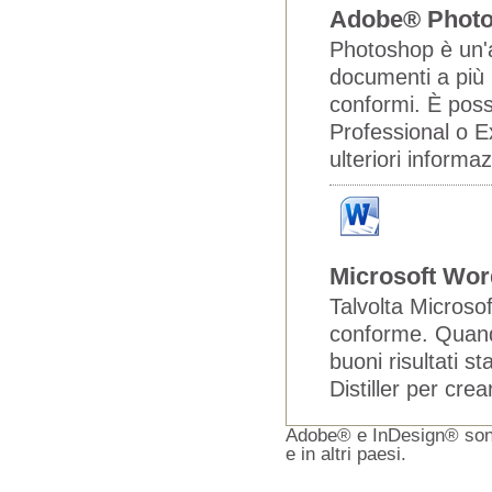
Adobe® Phot
Photoshop è un'a
documenti a più p
conformi. È possi
Professional o E
ulteriori informa
Microsoft Wor
Talvolta Microso
conforme. Quando
buoni risultati s
Distiller per cre
Adobe® e InDesign® sono 
e in altri paesi.