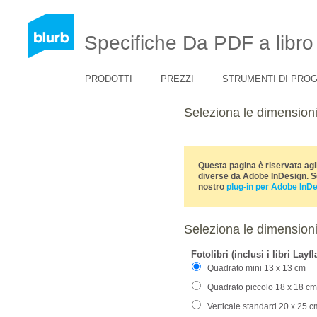
Specifiche Da PDF a libro
PRODOTTI
PREZZI
STRUMENTI DI PRO
Seleziona le dimensioni
Questa pagina è riservata agl
diverse da Adobe InDesign. Se 
nostro
plug-in per Adobe InD
Seleziona le dimensioni 
Fotolibri (inclusi i libri Layfl
Quadrato mini 13 x 13 cm
Quadrato piccolo 18 x 18 cm
Verticale standard 20 x 25 c