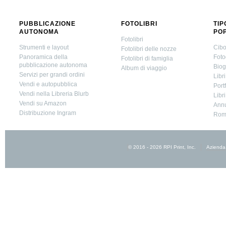
PUBBLICAZIONE
FOTOLIBRI
TIP
AUTONOMA
PO
Fotolibri
Strumenti e layout
Cibo
Fotolibri delle nozze
Panoramica della
Foto
Fotolibri di famiglia
pubblicazione autonoma
Biog
Album di viaggio
Servizi per grandi ordini
Libr
Vendi e autopubblica
Portf
Vendi nella Libreria Blurb
Libr
Vendi su Amazon
Annu
Distribuzione Ingram
Roma
© 2016 - 2026 RPI Print, Inc.
Azienda