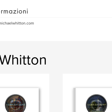
ormazioni
ichaelwhitton.com
 Whitton